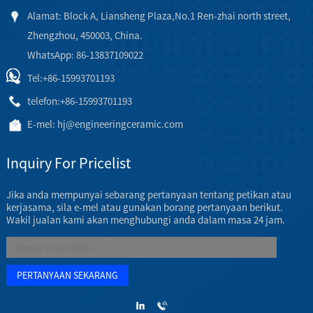
Alamat: Block A, Liansheng Plaza,No.1 Ren-zhai north street,
Zhengzhou, 450003, China.
WhatsApp: 86-13837109022
Tel:
+86-15993701193
telefon:
+86-15993701193
E-mel:
hj@engineeringceramic.com
Inquiry For Pricelist
Jika anda mempunyai sebarang pertanyaan tentang petikan atau
kerjasama, sila e-mel atau gunakan borang pertanyaan berikut.
Wakil jualan kami akan menghubungi anda dalam masa 24 jam.