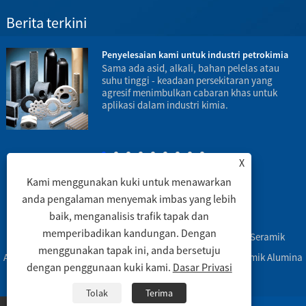
Berita terkini
Penyelesaian kami untuk industri petrokimia
Sama ada asid, alkali, bahan pelelas atau
suhu tinggi - keadaan persekitaran yang
agresif menimbulkan cabaran khas untuk
aplikasi dalam industri kimia.
b
m
X
Kami menggunakan kuki untuk menawarkan
anda pengalaman menyemak imbas yang lebih
baik, menganalisis trafik tapak dan
Pautan
|
Sitemap
|
RSS
|
XML
|
memperibadikan kandungan. Dengan
Hak Cipta © 2003 Engineering Ceramic Co., Ltd. - Tiub Seramik
menggunakan tapak ini, anda bersetuju
Alumina, Labware Seramik Alumina, Bahagian Mesin Seramik Alumina
dengan penggunaan kuki kami.
Dasar Privasi
-Hak Cipta Terpelihara
Tolak
Terima