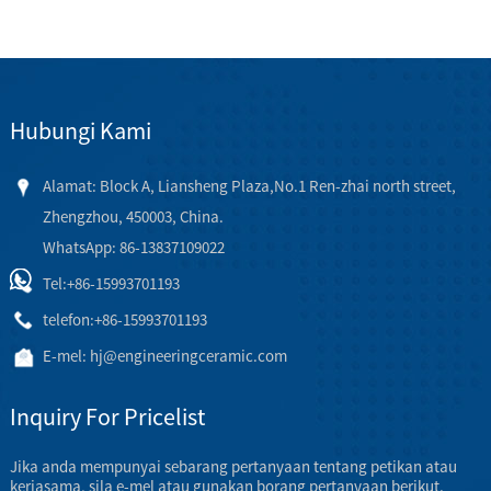
Hubungi Kami
Alamat: Block A, Liansheng Plaza,No.1 Ren-zhai north street,
Zhengzhou, 450003, China.
WhatsApp: 86-13837109022
Tel:
+86-15993701193
telefon:
+86-15993701193
E-mel:
hj@engineeringceramic.com
Inquiry For Pricelist
Jika anda mempunyai sebarang pertanyaan tentang petikan atau
kerjasama, sila e-mel atau gunakan borang pertanyaan berikut.