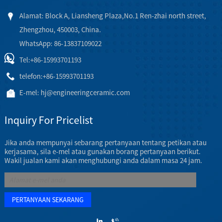
Alamat: Block A, Liansheng Plaza,No.1 Ren-zhai north street,
Zhengzhou, 450003, China.
WhatsApp: 86-13837109022
Tel:
+86-15993701193
telefon:
+86-15993701193
E-mel:
hj@engineeringceramic.com
Inquiry For Pricelist
Jika anda mempunyai sebarang pertanyaan tentang petikan atau
kerjasama, sila e-mel atau gunakan borang pertanyaan berikut.
Wakil jualan kami akan menghubungi anda dalam masa 24 jam.