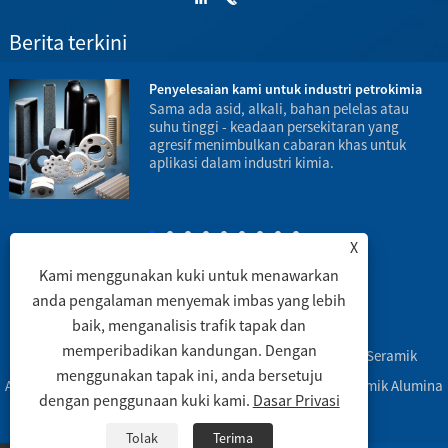
Berita terkini
Penyelesaian kami untuk industri petrokimia
Sama ada asid, alkali, bahan pelelas atau
suhu tinggi - keadaan persekitaran yang
agresif menimbulkan cabaran khas untuk
aplikasi dalam industri kimia.
b
m
X
Kami menggunakan kuki untuk menawarkan
anda pengalaman menyemak imbas yang lebih
baik, menganalisis trafik tapak dan
Pautan
|
Sitemap
|
RSS
|
XML
|
memperibadikan kandungan. Dengan
Hak Cipta © 2003 Engineering Ceramic Co., Ltd. - Tiub Seramik
menggunakan tapak ini, anda bersetuju
Alumina, Labware Seramik Alumina, Bahagian Mesin Seramik Alumina
dengan penggunaan kuki kami.
Dasar Privasi
-Hak Cipta Terpelihara
Tolak
Terima